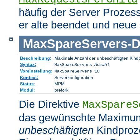
häufig der Server Prozes
er alte beendet und neue s
MaxSpareServers
-
D
Beschreibung:
Maximale Anzahl der unbeschäftigten Kind
Syntax:
MaxSpareServers
Anzahl
Voreinstellung:
MaxSpareServers 10
Kontext:
Serverkonfiguration
Status:
MPM
Modul:
prefork
Die Direktive
MaxSpareS
das gewünschte Maximu
unbeschäftigten
Kindproz