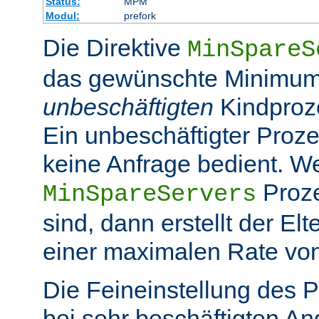
Status:
MPM
Modul:
prefork
Die Direktive
MinSpareS
das gewünschte Minimum
unbeschäftigten
Kindproz
Ein unbeschäftigter Prozes
keine Anfrage bedient. W
Proze
MinSpareServers
sind, dann erstellt der El
einer maximalen Rate vo
Die Feineinstellung des P
bei sehr beschäftigten A