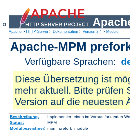
Apache
Apache
>
HTTP-Server
>
Dokumentation
>
Version 2.4
>
Module
Apache-MPM prefor
Verfügbare Sprachen:
d
Diese Übersetzung ist mög
mehr aktuell. Bitte prüfen 
Version auf die neuesten
Beschreibung:
Implementiert einen im Voraus forkenden W
Status:
MPM
Modulbezeichner:
mpm_prefork_module