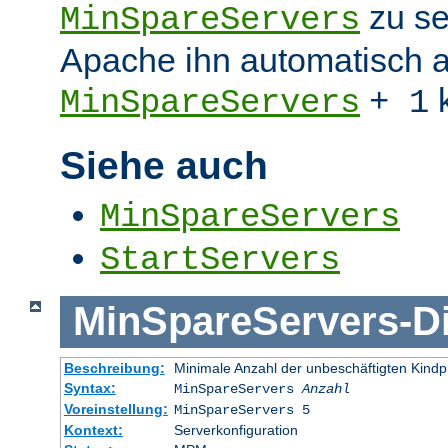
zu se
MinSpareServers
Apache ihn automatisch a
k
MinSpareServers
+ 1
Siehe auch
MinSpareServers
StartServers
MinSpareServers
-
D
Beschreibung:
Minimale Anzahl der unbeschäftigten Kind
Syntax:
MinSpareServers
Anzahl
Voreinstellung:
MinSpareServers 5
Kontext:
Serverkonfiguration