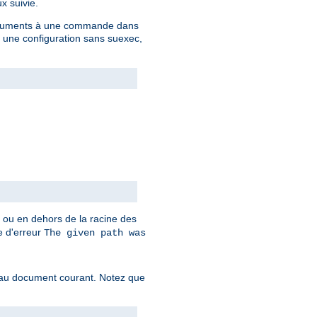
x suivie.
 arguments à une commande dans
c une configuration sans suexec,
t ou en dehors de la racine des
ge d'erreur
The given path was
f au document courant. Notez que