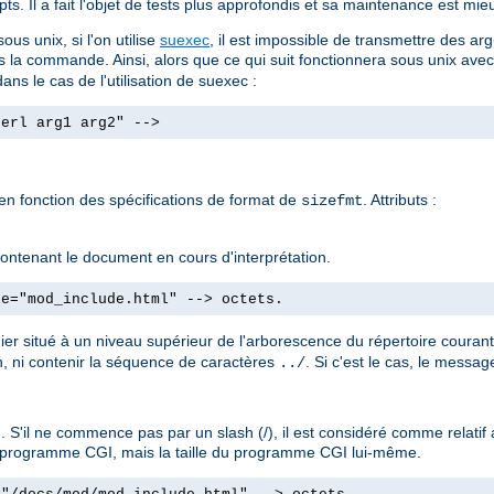
ts. Il a fait l'objet de tests plus approfondis et sa maintenance est mieu
us unix, si l'on utilise
suexec
, il est impossible de transmettre des
s la commande. Ainsi, alors que ce qui suit fonctionnera sous unix ave
ans le cas de l'utilisation de suexec :
perl arg1 arg2" -->
 en fonction des spécifications de format de
. Attributs :
sizefmt
e contenant le document en cours d'interprétation.
le="mod_include.html" --> octets.
hier situé à un niveau supérieur de l'arborescence du répertoire couran
, ni contenir la séquence de caractères
. Si c'est le cas, le messa
../
 S'il ne commence pas par un slash (/), il est considéré comme relati
'un programme CGI, mais la taille du programme CGI lui-même.