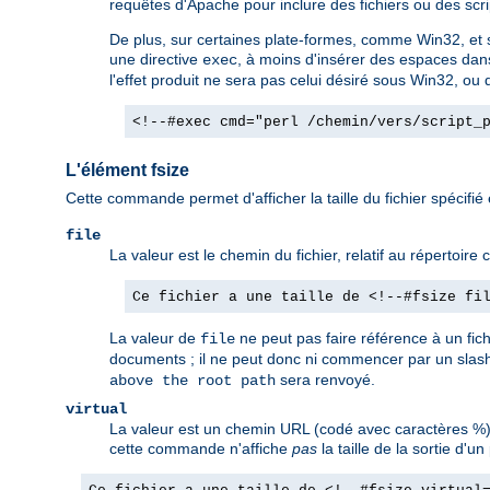
requêtes d'Apache pour inclure des fichiers ou des scrip
De plus, sur certaines plate-formes, comme Win32, et so
une directive
, à moins d'insérer des espaces dan
exec
l'effet produit ne sera pas celui désiré sous Win32, ou d
<!--#exec cmd="perl /chemin/vers/script_
L'élément fsize
Cette commande permet d'afficher la taille du fichier spécifié
file
La valeur est le chemin du fichier, relatif au répertoir
Ce fichier a une taille de <!--#fsize fi
La valeur de
ne peut pas faire référence à un fic
file
documents ; il ne peut donc ni commencer par un slash
sera renvoyé.
above the root path
virtual
La valeur est un chemin URL (codé avec caractères %).
cette commande n'affiche
pas
la taille de la sortie d