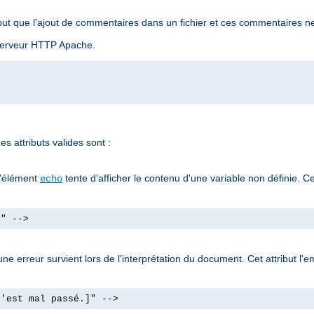
ut que l'ajout de commentaires dans un fichier et ces commentaires ne
u serveur HTTP Apache.
s attributs valides sont :
l'élément
tente d'afficher le contenu d'une variable non définie. Ce
echo
]" -->
e erreur survient lors de l'interprétation du document. Cet attribut l'e
s'est mal passé.]" -->