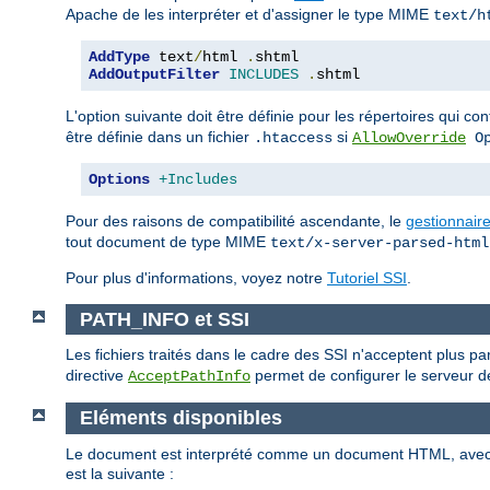
Apache de les interpréter et d'assigner le type MIME
text/h
AddType
 text
/
html 
.
AddOutputFilter
INCLUDES
.
shtml
L'option suivante doit être définie pour les répertoires qui c
être définie dans un fichier
si
.htaccess
AllowOverride
Op
Options
+Includes
Pour des raisons de compatibilité ascendante, le
gestionnair
tout document de type MIME
text/x-server-parsed-html
Pour plus d'informations, voyez notre
Tutoriel SSI
.
PATH_INFO et SSI
Les fichiers traités dans le cadre des SSI n'acceptent plus p
directive
permet de configurer le serveur de
AcceptPathInfo
Eléments disponibles
Le document est interprété comme un document HTML, ave
est la suivante :