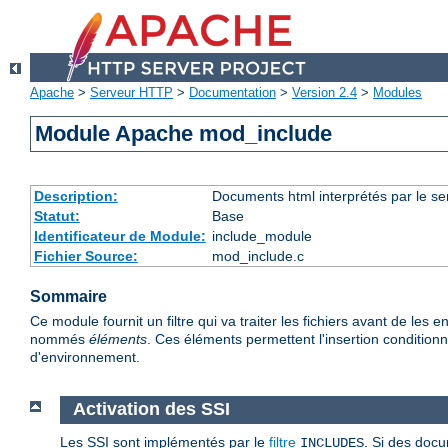
Apache
>
Serveur HTTP
>
Documentation
>
Version 2.4
>
Modules
Module Apache mod_include
Description:
Documents html interprétés par le se
Statut:
Base
Identificateur de Module:
include_module
Fichier Source:
mod_include.c
Sommaire
Ce module fournit un filtre qui va traiter les fichiers avant de l
nommés
éléments
. Ces éléments permettent l'insertion conditionne
d'environnement.
Activation des SSI
Les SSI sont implémentés par le
filtre
. Si des docu
INCLUDES