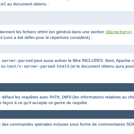
au document obtenu :
tml
ontiennent les fichiers shtml (en général dans une section
,
<Directory>
a été défini pour le répertoire considéré) :
tions
e
peut aussi activer le filtre INCLUDES. Ainsi, Apache v
server-parsed
ou
(et le document obtenu aura pou
text/x-server-parsed-html3
ar défaut les requêtes avec
(les informations relatives au ch
PATH_INFO
 façon à ce qu'il accepte ce genre de requête.
c des commandes spéciales incluses sous forme de commentaires SG