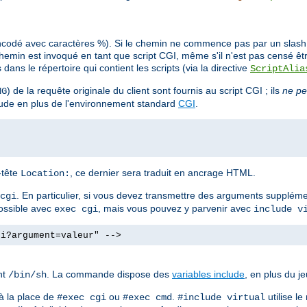
ncodé avec caractères %). Si le chemin ne commence pas par un slash (/
min est invoqué en tant que script CGI, même s'il n'est pas censé êt
ans le répertoire qui contient les scripts (via la directive
ScriptAlia
) de la requête originale du client sont fournis au script CGI ; ils
ne pe
NG
clude en plus de l'environnement standard
CGI
.
n-tête
, ce dernier sera traduit en ancrage HTML.
Location:
. En particulier, si vous devez transmettre des arguments supplé
cgi
possible avec
, mais vous pouvez y parvenir avec
exec cgi
include v
gi?argument=valeur" -->
nt
. La commande dispose des
variables include
, en plus du j
/bin/sh
à la place de
ou
.
utilise l
#exec cgi
#exec cmd
#include virtual