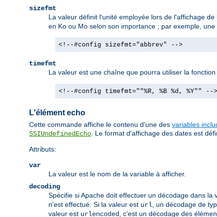
sizefmt
La valeur définit l'unité employée lors de l'affichage de 
en Ko ou Mo selon son importance ; par exemple, une ta
<!--#config sizefmt="abbrev" -->
timefmt
La valeur est une chaîne que pourra utiliser la fonctio
<!--#config timefmt=""%R, %B %d, %Y"" --
L'élément echo
Cette commande affiche le contenu d'une des
variables incl
. Le format d'affichage des dates est défin
SSIUndefinedEcho
Attributs:
var
La valeur est le nom de la variable à afficher.
decoding
Spécifie si Apache doit effectuer un décodage dans la v
n'est effectué. Si la valeur est
, un décodage de type
url
valeur est
, c'est un décodage des élémen
urlencoded