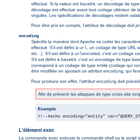
effectué. Si la valeur est
, un decodage de type 
base64
décodage est effectué avant tout codage ultérieur de la
virgules. Les spécifications de décodages restent valab
Pour être pris en compte, l'attribut de
doit
p
décodage
encoding
Spécifie la manière dont Apache va coder les caractères 
effectué. S'il est défini à
, un codage de type URL se
url
etc...). S'il est défini à
, c'est un codage co
urlencoded
S'il est défini à
, c'est un encodage de type bas
base64
correspond à un codage de type entité (codage qui con
être modifiée en ajoutant un attribut
, qui fer
encoding
Pour produire son effet, l'attribut
doit précéde
encoding
Afin de prévenir les attaques de type cross-site sc
Example
<!--#echo encoding="entity" var="QUERY_S
L'élément exec
La commande
exécute la commande shell ou le script s
exec