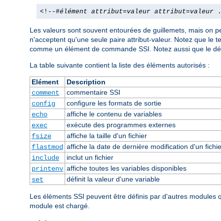
<!--#
élément
attribut
=
valeur
attribut
=
valeur
.
Les valeurs sont souvent entourées de guillemets, mais on pe
n'acceptent qu'une seule paire attribut-valeur. Notez que le 
comme un élément de commande SSI. Notez aussi que le dél
La table suivante contient la liste des éléments autorisés :
Elément
Description
commentaire SSI
comment
configure les formats de sortie
config
affiche le contenu de variables
echo
exécute des programmes externes
exec
affiche la taille d'un fichier
fsize
affiche la date de dernière modification d'un fichie
flastmod
inclut un fichier
include
affiche toutes les variables disponibles
printenv
définit la valeur d'une variable
set
Les éléments SSI peuvent être définis par d'autres modules
module est chargé.