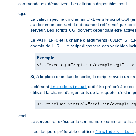
commande est désactivée. Les attributs disponibles sont :
cgi
La valeur spécifie un chemin URL vers le script CGI (e
au document courant. Le document référencé par ce che
serveur. Les scripts CGI doivent cependant être activés d
Le
et la chaîne d'arguments (
PATH_INFO
QUERY_STRI
chemin de l'URL. Le script disposera des variables in
Exemple
<!--#exec cgi="/cgi-bin/exemple.cgi" -->
Si, à la place d'un flux de sortie, le script renvoie un e
L'élément
doit être préféré à
include virtual
exec 
utilisant la chaîne d'arguments de la requête, c'est im
<!--#include virtual="/cgi-bin/exemple.c
cmd
Le serveur va exécuter la commande fournie en utilisa
Il est toujours préférable d'utiliser
#include virtual