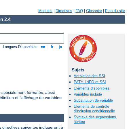
Modules
|
Directives
|
FAQ
|
Glossaire
|
Plan du site
n 2.4
Langues Disponibles:
en
|
fr
|
ja
Sujets
Activation des SSI
PATH_INFO et SSI
Eléments disponibles
ML spécialement formatés, aussi
Variables include
finition et l'affichage de variables
Substitution de variable
Eléments de contrôle
d'inclusion conditionnelle
Syntaxe des expressions
héritée
 directives suivantes indiqueront à