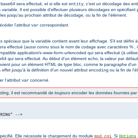
base64 sera effectué, et si elle est
, c'est un décodage des ent
entity
 variable. Il est possible d'effectuer plusieurs décodages en spécifiant
les jusqu'au prochain attribut de décodage, ou la fin de l'élément.
récéder
l'attribut
correspondant.
var
spéciaux que la variable contient avant leur affichage. S'il est défini 
ra effectué (aussi connu sous le nom de codage avec caractères % , il
mpatible application/x-www-form-urlencoded qui sera effectué (à utilis
e64 qui sera effectué. Au début d'un élément
, la valeur par défau
echo
vient pour un élément HTML de type bloc, comme le paragraphe d'un te
a effet jusqu'à la définition d'un nouvel attribut
ou la fin de l'
encoding
r l'attribut
concerné.
var
ripting, il est recommandé de
toujours
encoder les données fournies par l
TRING" -->
pécifié. Elle nécessite le chargement du module
. Si
mod_cgi
Options