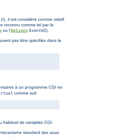
), il est considéré comme relatif
re reconnu comme tel par le
ou l'
).
s
Options
ExecCGI
uvent pas
être spécifiés dans le
mentaires à un programme CGI en
comme suit :
irtual
eu habituel de variables CGI.
e mécanisme standard des sous-