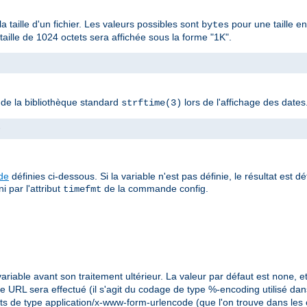
la taille d'un fichier. Les valeurs possibles sont
pour une taille e
bytes
ille de 1024 octets sera affichée sous la forme "1K".
n de la bibliothèque standard
lors de l'affichage des dates
strftime(3)
>
ude
définies ci-dessous. Si la variable n'est pas définie, le résultat est d
i par l'attribut
de la commande config.
timefmt
ariable avant son traitement ultérieur. La valeur par défaut est
, 
none
 URL sera effectué (il s'agit du codage de type %-encoding utilisé dans 
ts de type application/x-www-form-urlencode (que l'on trouve dans les