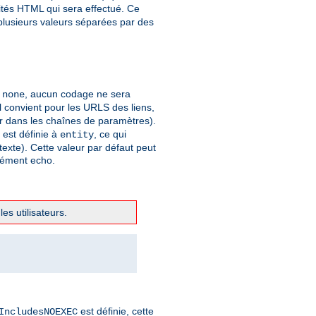
ités HTML qui sera effectué. Ce
 plusieurs valeurs séparées par des
à
, aucun codage ne sera
none
 convient pour les URLS des liens,
er dans les chaînes de paramètres).
t est définie à
, ce qui
entity
xte). Cette valeur par défaut peut
élément echo.
es utilisateurs.
est définie, cette
IncludesNOEXEC