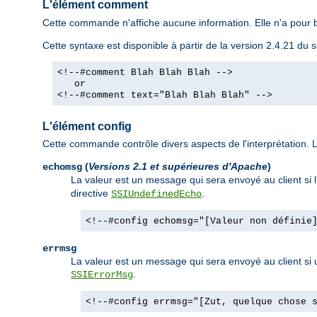
L'élément comment
Cette commande n'affiche aucune information. Elle n'a pour b
Cette syntaxe est disponible à partir de la version 2.4.21 d
<!--#comment Blah Blah Blah -->
or
<!--#comment text="Blah Blah Blah" -->
L'élément config
Cette commande contrôle divers aspects de l'interprétation. Le
(
Versions 2.1 et supérieures d'Apache
)
echomsg
La valeur est un message qui sera envoyé au client si 
directive
.
SSIUndefinedEcho
<!--#config echomsg="[Valeur non définie
errmsg
La valeur est un message qui sera envoyé au client si un
.
SSIErrorMsg
<!--#config errmsg="[Zut, quelque chose 