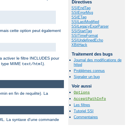
Directives
SSIEndTag
SSIErrorMsg
SSIETag
SSILastModified
SSILegacyExprParser
 mais cette option peut également
SSIStartTag
SSITimeFormat
SSIUndefinedEcho
XBitHack
Traitement des bugs
a activer le filtre INCLUDES pour
Journal des modifications de
r type MIME
).
text/html
httpd
Problèmes connus
Signaler un bug
Voir aussi
Options
emin en fin de requête). La
AcceptPathInfo
Les filtres
Tutoriel SSI
Commentaires
ML. La syntaxe d'une commande