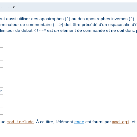
.. -->
ut aussi utiliser des apostrophes (
) ou des apostrophes inverses (
)
'
`
terminateur de commentaire (
) doit être précédé d'un espace afin d'ê
-->
imiteur de début
est
un
élément de commande et ne doit donc p
<!--#
r
 que
. À ce titre, l'élément
est fourni par
, et
mod_include
exec
mod_cgi